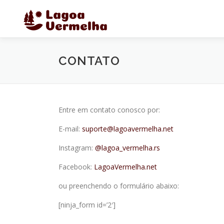
Pular
para
o
conteúdo
CONTATO
Entre em contato conosco por:
E-mail:
suporte@lagoavermelha.net
Instagram:
@lagoa_vermelha.rs
Facebook:
LagoaVermelha.net
ou preenchendo o formulário abaixo:
[ninja_form id=’2′]