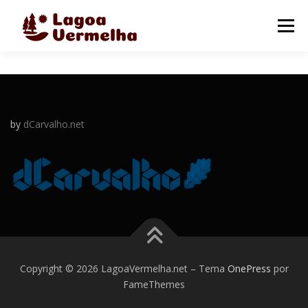
Pular
para
Menu
o
conteúdo
O MUNICÍPIO
NOTÍCIAS
IMAGENS DE LAGOA
by
dCarvalho.net
FALE CONOSCO
Copyright © 2026 LagoaVermelha.net
–
Tema
OnePress
por
FameThemes