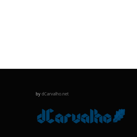
by
dCarvalho.net