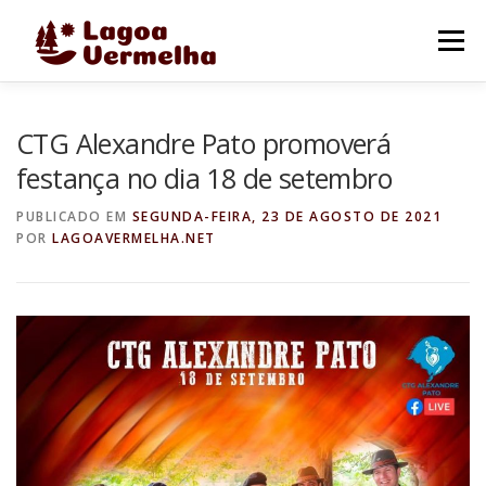
Pular
para
Menu
o
conteúdo
O MUNICÍPIO
NOTÍCIAS
IMAGENS DE LAGOA
CTG Alexandre Pato promoverá
festança no dia 18 de setembro
FALE CONOSCO
PUBLICADO EM
SEGUNDA-FEIRA, 23 DE AGOSTO DE 2021
POR
LAGOAVERMELHA.NET