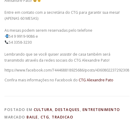
Alexandre Pato!
Entre em contato com a secretária do CTG para garantir sua mesa!
(APENAS 60 MESAS)
As mesas podem serem reservadas pelo telefone
54 9 9919-9086 e
54 3358-3230
Lembrando que se você quiser assistir de casa também será
transmitido através da redes sociais do CTG Alexandre Pato!
https://www.facebook.com/744468818925686/posts/4360802237292308
Confira mais informações no Facebook do
CTG Alexandre Pato
POSTADO EM
CULTURA
,
DESTAQUES
,
ENTRETENIMENTO
MARCADO
BAILE
,
CTG
,
TRADICAO