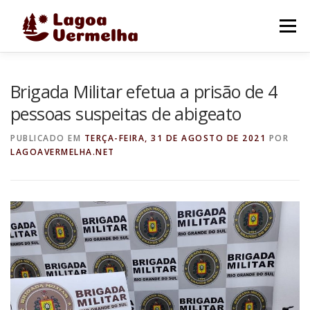
Pular
para
Menu
o
conteúdo
O MUNICÍPIO
NOTÍCIAS
IMAGENS DE LAGOA
Brigada Militar efetua a prisão de 4
pessoas suspeitas de abigeato
FALE CONOSCO
PUBLICADO EM
TERÇA-FEIRA, 31 DE AGOSTO DE 2021
POR
LAGOAVERMELHA.NET