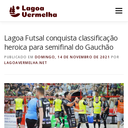
Pular
para
Menu
o
conteúdo
O MUNICÍPIO
NOTÍCIAS
IMAGENS DE LAGOA
Lagoa Futsal conquista classificação
heroica para semifinal do Gauchão
FALE CONOSCO
PUBLICADO EM
DOMINGO, 14 DE NOVEMBRO DE 2021
POR
LAGOAVERMELHA.NET