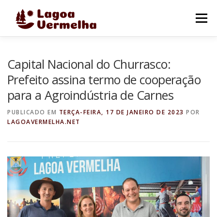
Pular
para
Menu
o
conteúdo
O MUNICÍPIO
NOTÍCIAS
IMAGENS DE LAGOA
Capital Nacional do Churrasco:
Prefeito assina termo de cooperação
para a Agroindústria de Carnes
FALE CONOSCO
PUBLICADO EM
TERÇA-FEIRA, 17 DE JANEIRO DE 2023
POR
LAGOAVERMELHA.NET