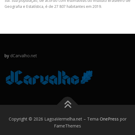
Sul. Sua população, de acordo com estimativas do Instituto Brasileiro de
Geografia e Estatística, é de 27 807 habitantes em 2019.
by
dCarvalho.net
Copyright © 2026 LagoaVermelha.net
–
Tema
OnePress
por
FameThemes