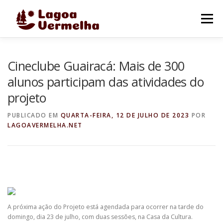
Pular
para
Menu
o
conteúdo
O MUNICÍPIO
NOTÍCIAS
IMAGENS DE LAGOA
Cineclube Guairacá: Mais de 300
alunos participam das atividades do
projeto
FALE CONOSCO
PUBLICADO EM
QUARTA-FEIRA, 12 DE JULHO DE 2023
POR
LAGOAVERMELHA.NET
A próxima ação do Projeto está agendada para ocorrer na tarde do
domingo, dia 23 de julho, com duas sessões, na Casa da Cultura.