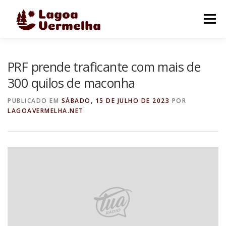
Pular
para
Menu
o
conteúdo
O MUNICÍPIO
NOTÍCIAS
IMAGENS DE LAGOA
PRF prende traficante com mais de
300 quilos de maconha
FALE CONOSCO
PUBLICADO EM
SÁBADO, 15 DE JULHO DE 2023
POR
LAGOAVERMELHA.NET