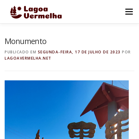
Pular
para
Menu
o
conteúdo
O MUNICÍPIO
NOTÍCIAS
IMAGENS DE LAGOA
Monumento
PUBLICADO EM
SEGUNDA-FEIRA, 17 DE JULHO DE 2023
POR
LAGOAVERMELHA.NET
FALE CONOSCO