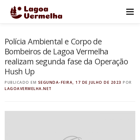
Pular
para
Menu
o
conteúdo
O MUNICÍPIO
NOTÍCIAS
IMAGENS DE LAGOA
Polícia Ambiental e Corpo de
Bombeiros de Lagoa Vermelha
realizam segunda fase da Operação
FALE CONOSCO
Hush Up
PUBLICADO EM
SEGUNDA-FEIRA, 17 DE JULHO DE 2023
POR
LAGOAVERMELHA.NET