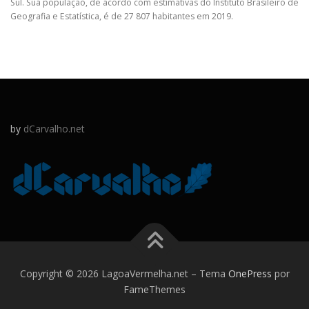
Sul. Sua população, de acordo com estimativas do Instituto Brasileiro de
Geografia e Estatística, é de 27 807 habitantes em 2019.
by
dCarvalho.net
Copyright © 2026 LagoaVermelha.net
–
Tema
OnePress
por
FameThemes