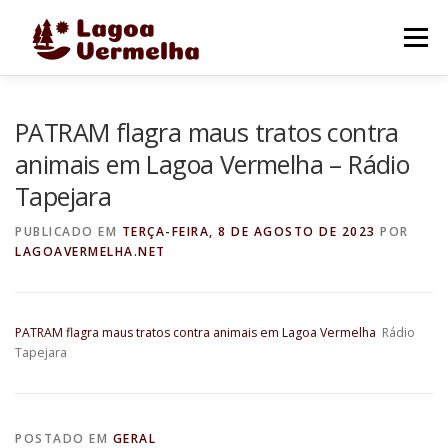
Pular
para
Menu
o
conteúdo
O MUNICÍPIO
NOTÍCIAS
IMAGENS DE LAGOA
PATRAM flagra maus tratos contra
animais em Lagoa Vermelha – Rádio
Tapejara
FALE CONOSCO
PUBLICADO EM
TERÇA-FEIRA, 8 DE AGOSTO DE 2023
POR
LAGOAVERMELHA.NET
PATRAM flagra maus tratos contra animais em Lagoa Vermelha
Rádio
Tapejara
POSTADO EM
GERAL