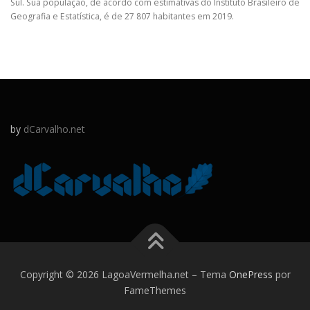
Sul. Sua população, de acordo com estimativas do Instituto Brasileiro de
Geografia e Estatística, é de 27 807 habitantes em 2019.
by
dCarvalho.net
Copyright © 2026 LagoaVermelha.net
–
Tema
OnePress
por
FameThemes