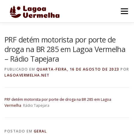
Pular
para
Menu
o
conteúdo
O MUNICÍPIO
NOTÍCIAS
IMAGENS DE LAGOA
PRF detém motorista por porte de
droga na BR 285 em Lagoa Vermelha
– Rádio Tapejara
FALE CONOSCO
PUBLICADO EM
QUARTA-FEIRA, 16 DE AGOSTO DE 2023
POR
LAGOAVERMELHA.NET
PRF detém motorista por porte de droga na BR 285 em Lagoa
Vermelha
Rádio Tapejara
POSTADO EM
GERAL