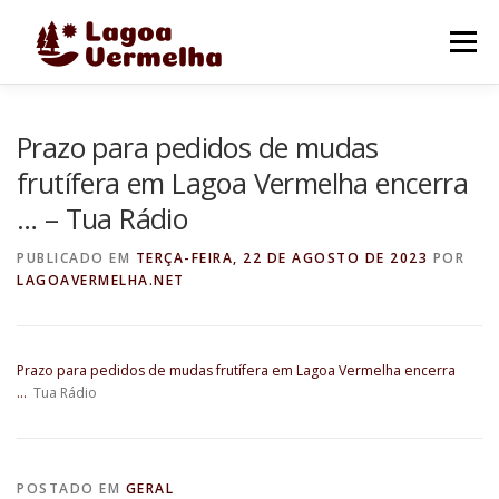
Pular
para
Menu
o
conteúdo
O MUNICÍPIO
NOTÍCIAS
IMAGENS DE LAGOA
Prazo para pedidos de mudas
frutífera em Lagoa Vermelha encerra
… – Tua Rádio
FALE CONOSCO
PUBLICADO EM
TERÇA-FEIRA, 22 DE AGOSTO DE 2023
POR
LAGOAVERMELHA.NET
Prazo para pedidos de mudas frutífera em Lagoa Vermelha encerra
…
Tua Rádio
POSTADO EM
GERAL