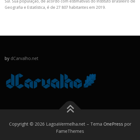
Sul. Sua população, de acordo com estimativas do Instituto Brasileiro de
Geografia e Estatística, é de 27 807 habitantes em 2019.
by
dCarvalho.net
Copyright © 2026 LagoaVermelha.net
–
Tema
OnePress
por
FameThemes