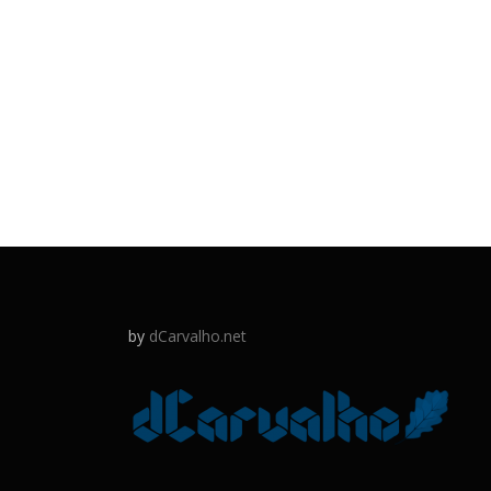
by
dCarvalho.net