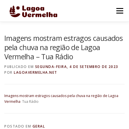
Pular
para
Menu
o
conteúdo
O MUNICÍPIO
NOTÍCIAS
IMAGENS DE LAGOA
Imagens mostram estragos causados
pela chuva na região de Lagoa
Vermelha – Tua Rádio
FALE CONOSCO
PUBLICADO EM
SEGUNDA-FEIRA, 4 DE SETEMBRO DE 2023
POR
LAGOAVERMELHA.NET
Imagens mostram estragos causados pela chuva na região de Lagoa
Vermelha
Tua Rádio
POSTADO EM
GERAL