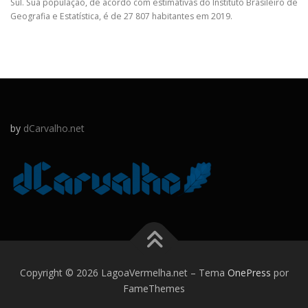
Sul. Sua população, de acordo com estimativas do Instituto Brasileiro de
Geografia e Estatística, é de 27 807 habitantes em 2019.
by
dCarvalho.net
Copyright © 2026 LagoaVermelha.net
–
Tema
OnePress
por
FameThemes