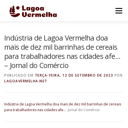
Pular
para
Menu
o
conteúdo
O MUNICÍPIO
NOTÍCIAS
IMAGENS DE LAGOA
Indústria de Lagoa Vermelha doa
mais de dez mil barrinhas de cereais
para trabalhadores nas cidades afe…
FALE CONOSCO
– Jornal do Comércio
PUBLICADO EM
TERÇA-FEIRA, 12 DE SETEMBRO DE 2023
POR
LAGOAVERMELHA.NET
Indústria de Lagoa Vermelha doa mais de dez mil barrinhas de cereais
para trabalhadores nas cidades afe…
Jornal do Comércio