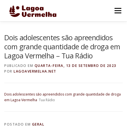
Pular
para
Menu
o
conteúdo
O MUNICÍPIO
NOTÍCIAS
IMAGENS DE LAGOA
Dois adolescentes são apreendidos
com grande quantidade de droga em
Lagoa Vermelha – Tua Rádio
FALE CONOSCO
PUBLICADO EM
QUARTA-FEIRA, 13 DE SETEMBRO DE 2023
POR
LAGOAVERMELHA.NET
Dois adolescentes são apreendidos com grande quantidade de droga
em Lagoa Vermelha
Tua Rádio
POSTADO EM
GERAL