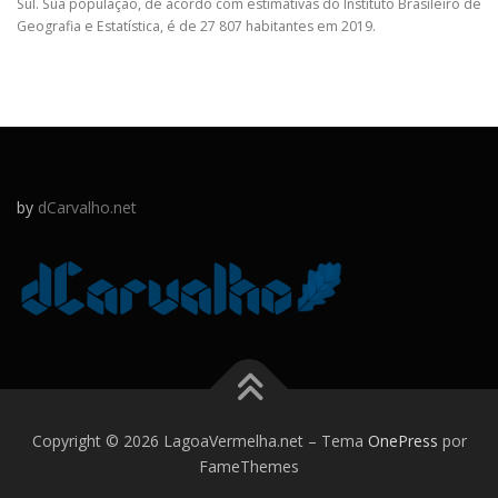
Sul. Sua população, de acordo com estimativas do Instituto Brasileiro de
Geografia e Estatística, é de 27 807 habitantes em 2019.
by
dCarvalho.net
Copyright © 2026 LagoaVermelha.net
–
Tema
OnePress
por
FameThemes