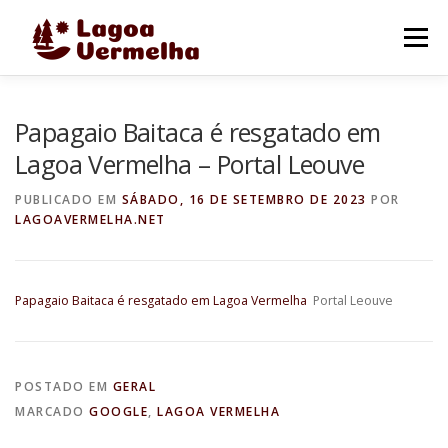
Pular
para
Menu
o
conteúdo
O MUNICÍPIO
NOTÍCIAS
IMAGENS DE LAGOA
Papagaio Baitaca é resgatado em
Lagoa Vermelha – Portal Leouve
FALE CONOSCO
PUBLICADO EM
SÁBADO, 16 DE SETEMBRO DE 2023
POR
LAGOAVERMELHA.NET
Papagaio Baitaca é resgatado em Lagoa Vermelha
Portal Leouve
POSTADO EM
GERAL
MARCADO
GOOGLE
,
LAGOA VERMELHA