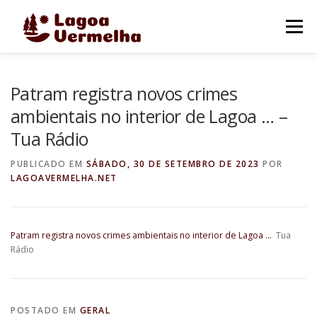
Pular
para
Menu
o
conteúdo
O MUNICÍPIO
NOTÍCIAS
IMAGENS DE LAGOA
Patram registra novos crimes
ambientais no interior de Lagoa … –
Tua Rádio
FALE CONOSCO
PUBLICADO EM
SÁBADO, 30 DE SETEMBRO DE 2023
POR
LAGOAVERMELHA.NET
Patram registra novos crimes ambientais no interior de Lagoa …
Tua
Rádio
POSTADO EM
GERAL