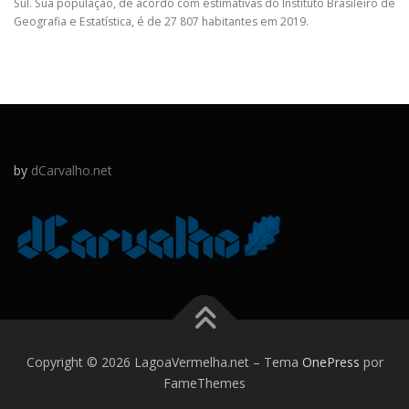
Sul. Sua população, de acordo com estimativas do Instituto Brasileiro de
Geografia e Estatística, é de 27 807 habitantes em 2019.
by
dCarvalho.net
Copyright © 2026 LagoaVermelha.net
–
Tema
OnePress
por
FameThemes