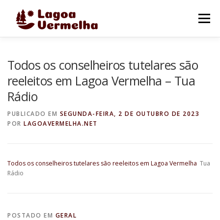
Pular
para
Menu
o
conteúdo
O MUNICÍPIO
NOTÍCIAS
IMAGENS DE LAGOA
Todos os conselheiros tutelares são
reeleitos em Lagoa Vermelha – Tua
Rádio
FALE CONOSCO
PUBLICADO EM
SEGUNDA-FEIRA, 2 DE OUTUBRO DE 2023
POR
LAGOAVERMELHA.NET
Todos os conselheiros tutelares são reeleitos em Lagoa Vermelha
Tua
Rádio
POSTADO EM
GERAL