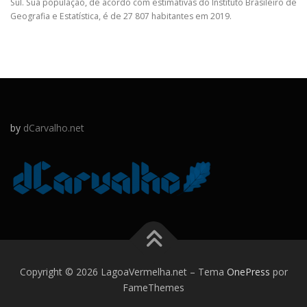
Sul. Sua população, de acordo com estimativas do Instituto Brasileiro de
Geografia e Estatística, é de 27 807 habitantes em 2019.
by
dCarvalho.net
Copyright © 2026 LagoaVermelha.net
–
Tema
OnePress
por
FameThemes