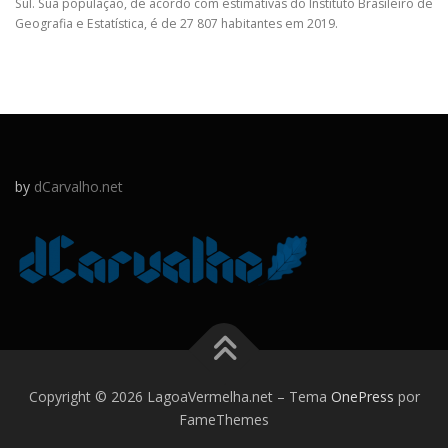
Sul. Sua população, de acordo com estimativas do Instituto Brasileiro de
Geografia e Estatística, é de 27 807 habitantes em 2019.
by
dCarvalho.net
Copyright © 2026 LagoaVermelha.net
–
Tema
OnePress
por
FameThemes