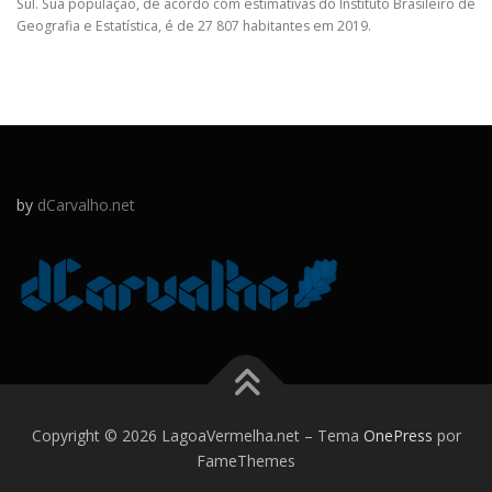
Sul. Sua população, de acordo com estimativas do Instituto Brasileiro de
Geografia e Estatística, é de 27 807 habitantes em 2019.
by
dCarvalho.net
Copyright © 2026 LagoaVermelha.net
–
Tema
OnePress
por
FameThemes