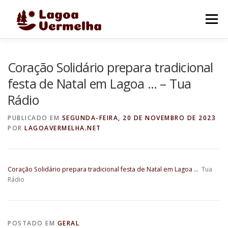
Pular
para
Menu
o
conteúdo
O MUNICÍPIO
NOTÍCIAS
IMAGENS DE LAGOA
Coração Solidário prepara tradicional
festa de Natal em Lagoa … – Tua
Rádio
FALE CONOSCO
PUBLICADO EM
SEGUNDA-FEIRA, 20 DE NOVEMBRO DE 2023
POR
LAGOAVERMELHA.NET
Coração Solidário prepara tradicional festa de Natal em Lagoa …
Tua
Rádio
POSTADO EM
GERAL