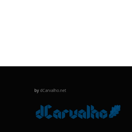
by
dCarvalho.net