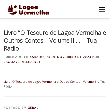
Pular
para
Menu
o
conteúdo
O MUNICÍPIO
NOTÍCIAS
IMAGENS DE LAGOA
Livro “O Tesouro de Lagoa Vermelha e
Outros Contos – Volume II … – Tua
Rádio
FALE CONOSCO
PUBLICADO EM
SÁBADO, 25 DE NOVEMBRO DE 2023
POR
LAGOAVERMELHA.NET
Livro “O Tesouro de Lagoa Vermelha e Outros Contos – Volume II …
Tua
Rádio
POSTADO EM
GERAL