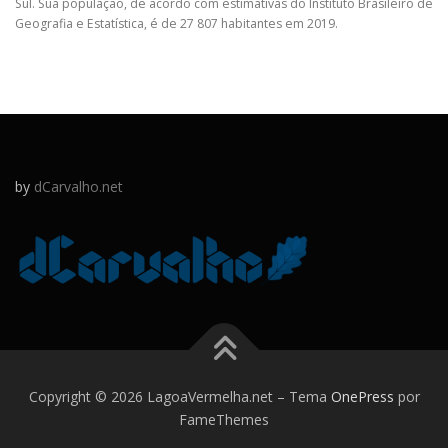
Sul. Sua população, de acordo com estimativas do Instituto Brasileiro de
Geografia e Estatística, é de 27 807 habitantes em 2019.
by
dCarvalho.net
Copyright © 2026 LagoaVermelha.net
–
Tema
OnePress
por
FameThemes