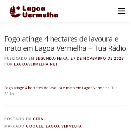
Pular
para
Menu
o
conteúdo
O MUNICÍPIO
NOTÍCIAS
IMAGENS DE LAGOA
Fogo atinge 4 hectares de lavoura e
mato em Lagoa Vermelha – Tua Rádio
FALE CONOSCO
PUBLICADO EM
SEGUNDA-FEIRA, 27 DE NOVEMBRO DE 2023
POR
LAGOAVERMELHA.NET
Fogo atinge 4 hectares de lavoura e mato em Lagoa Vermelha
Tua
Rádio
POSTADO EM
GERAL
MARCADO
GOOGLE
,
LAGOA VERMELHA