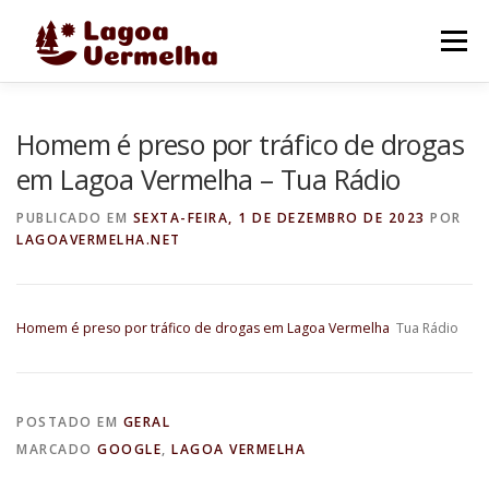
Pular
para
Menu
o
conteúdo
O MUNICÍPIO
NOTÍCIAS
IMAGENS DE LAGOA
Homem é preso por tráfico de drogas
em Lagoa Vermelha – Tua Rádio
FALE CONOSCO
PUBLICADO EM
SEXTA-FEIRA, 1 DE DEZEMBRO DE 2023
POR
LAGOAVERMELHA.NET
Homem é preso por tráfico de drogas em Lagoa Vermelha
Tua Rádio
POSTADO EM
GERAL
MARCADO
GOOGLE
,
LAGOA VERMELHA