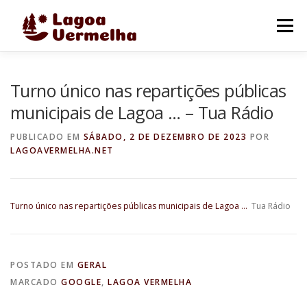
Pular
para
Menu
o
conteúdo
O MUNICÍPIO
NOTÍCIAS
IMAGENS DE LAGOA
Turno único nas repartições públicas
municipais de Lagoa … – Tua Rádio
FALE CONOSCO
PUBLICADO EM
SÁBADO, 2 DE DEZEMBRO DE 2023
POR
LAGOAVERMELHA.NET
Turno único nas repartições públicas municipais de Lagoa …
Tua Rádio
POSTADO EM
GERAL
MARCADO
GOOGLE
,
LAGOA VERMELHA