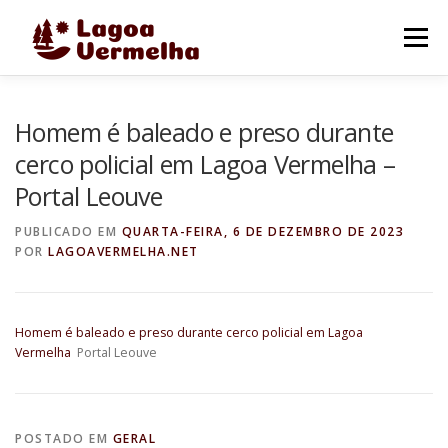
Pular
para
Menu
o
conteúdo
O MUNICÍPIO
NOTÍCIAS
IMAGENS DE LAGOA
Homem é baleado e preso durante
cerco policial em Lagoa Vermelha –
Portal Leouve
FALE CONOSCO
PUBLICADO EM
QUARTA-FEIRA, 6 DE DEZEMBRO DE 2023
POR
LAGOAVERMELHA.NET
Homem é baleado e preso durante cerco policial em Lagoa
Vermelha
Portal Leouve
POSTADO EM
GERAL