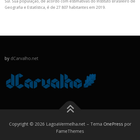
Sul. Sua população, de acordo com estimativas do Instituto Brasileiro de
Geografia e Estatística, é de 27 807 habitantes em 2019.
by
dCarvalho.net
Copyright © 2026 LagoaVermelha.net
–
Tema
OnePress
por
FameThemes