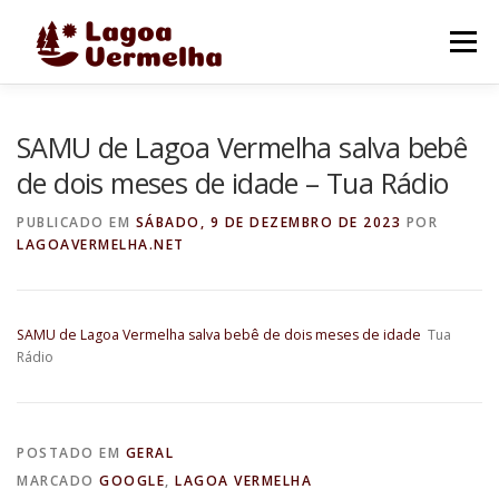
Pular
para
Menu
o
conteúdo
O MUNICÍPIO
NOTÍCIAS
IMAGENS DE LAGOA
SAMU de Lagoa Vermelha salva bebê
de dois meses de idade – Tua Rádio
FALE CONOSCO
PUBLICADO EM
SÁBADO, 9 DE DEZEMBRO DE 2023
POR
LAGOAVERMELHA.NET
SAMU de Lagoa Vermelha salva bebê de dois meses de idade
Tua
Rádio
POSTADO EM
GERAL
MARCADO
GOOGLE
,
LAGOA VERMELHA