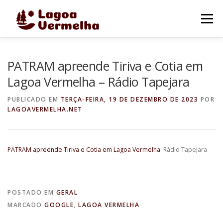
Pular
para
Menu
o
conteúdo
O MUNICÍPIO
NOTÍCIAS
IMAGENS DE LAGOA
PATRAM apreende Tiriva e Cotia em
Lagoa Vermelha – Rádio Tapejara
FALE CONOSCO
PUBLICADO EM
TERÇA-FEIRA, 19 DE DEZEMBRO DE 2023
POR
LAGOAVERMELHA.NET
PATRAM apreende Tiriva e Cotia em Lagoa Vermelha
Rádio Tapejara
POSTADO EM
GERAL
MARCADO
GOOGLE
,
LAGOA VERMELHA