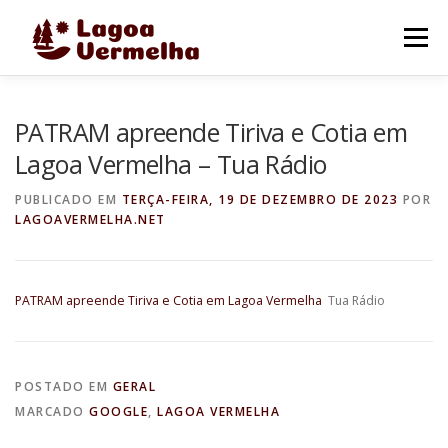
Pular
para
Menu
o
conteúdo
O MUNICÍPIO
NOTÍCIAS
IMAGENS DE LAGOA
PATRAM apreende Tiriva e Cotia em
Lagoa Vermelha – Tua Rádio
FALE CONOSCO
PUBLICADO EM
TERÇA-FEIRA, 19 DE DEZEMBRO DE 2023
POR
LAGOAVERMELHA.NET
PATRAM apreende Tiriva e Cotia em Lagoa Vermelha
Tua Rádio
POSTADO EM
GERAL
MARCADO
GOOGLE
,
LAGOA VERMELHA