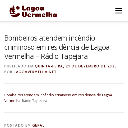
Pular
para
Menu
o
conteúdo
O MUNICÍPIO
NOTÍCIAS
IMAGENS DE LAGOA
Bombeiros atendem incêndio
criminoso em residência de Lagoa
Vermelha – Rádio Tapejara
FALE CONOSCO
PUBLICADO EM
QUINTA-FEIRA, 21 DE DEZEMBRO DE 2023
POR
LAGOAVERMELHA.NET
Bombeiros atendem incêndio criminoso em residência de Lagoa
Vermelha
Rádio Tapejara
POSTADO EM
GERAL