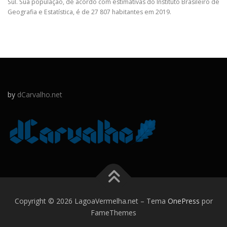
Sul. Sua população, de acordo com estimativas do Instituto Brasileiro de
Geografia e Estatística, é de 27 807 habitantes em 2019.
by
dCarvalho.net
Copyright © 2026 LagoaVermelha.net
–
Tema
OnePress
por
FameThemes