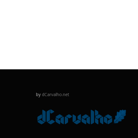
by
dCarvalho.net