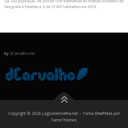
Sul. Sua população, de acordo com estimativas do Instituto Brasileiro de
Geografia e Estatística, é de 27 807 habitantes em 2019.
by
dCarvalho.net
Copyright © 2026 LagoaVermelha.net
–
Tema
OnePress
por
FameThemes