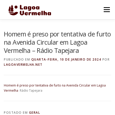
Pular
para
Menu
o
conteúdo
O MUNICÍPIO
NOTÍCIAS
IMAGENS DE LAGOA
Homem é preso por tentativa de furto
na Avenida Circular em Lagoa
Vermelha – Rádio Tapejara
FALE CONOSCO
PUBLICADO EM
QUARTA-FEIRA, 10 DE JANEIRO DE 2024
POR
LAGOAVERMELHA.NET
Homem é preso por tentativa de furto na Avenida Circular em Lagoa
Vermelha
Rádio Tapejara
POSTADO EM
GERAL