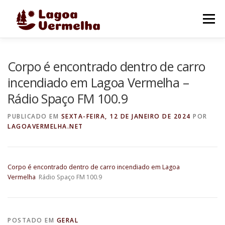
Pular
para
Menu
o
conteúdo
O MUNICÍPIO
NOTÍCIAS
IMAGENS DE LAGOA
Corpo é encontrado dentro de carro
incendiado em Lagoa Vermelha –
Rádio Spaço FM 100.9
FALE CONOSCO
PUBLICADO EM
SEXTA-FEIRA, 12 DE JANEIRO DE 2024
POR
LAGOAVERMELHA.NET
Corpo é encontrado dentro de carro incendiado em Lagoa
Vermelha
Rádio Spaço FM 100.9
POSTADO EM
GERAL