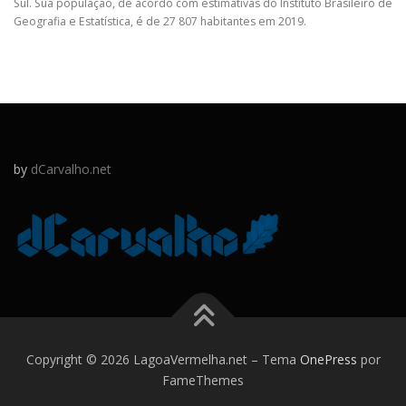
Sul. Sua população, de acordo com estimativas do Instituto Brasileiro de
Geografia e Estatística, é de 27 807 habitantes em 2019.
by
dCarvalho.net
Copyright © 2026 LagoaVermelha.net
–
Tema
OnePress
por
FameThemes