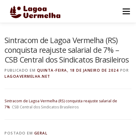
Pular
para
Menu
o
conteúdo
O MUNICÍPIO
NOTÍCIAS
IMAGENS DE LAGOA
Sintracom de Lagoa Vermelha (RS)
conquista reajuste salarial de 7% –
CSB Central dos Sindicatos Brasileiros
FALE CONOSCO
PUBLICADO EM
QUINTA-FEIRA, 18 DE JANEIRO DE 2024
POR
LAGOAVERMELHA.NET
Sintracom de Lagoa Vermelha (RS) conquista reajuste salarial de
7%
CSB Central dos Sindicatos Brasileiros
POSTADO EM
GERAL