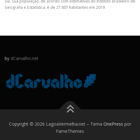
Sul. Sua população, de acordo com estimativas do Instituto Brasileiro de
Geografia e Estatística, é de 27 807 habitantes em 2019.
by
dCarvalho.net
Copyright © 2026 LagoaVermelha.net
–
Tema
OnePress
por
FameThemes