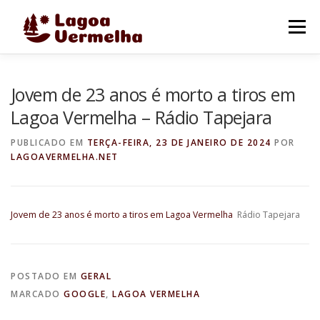
Pular
para
Menu
o
conteúdo
O MUNICÍPIO
NOTÍCIAS
IMAGENS DE LAGOA
Jovem de 23 anos é morto a tiros em
Lagoa Vermelha – Rádio Tapejara
FALE CONOSCO
PUBLICADO EM
TERÇA-FEIRA, 23 DE JANEIRO DE 2024
POR
LAGOAVERMELHA.NET
Jovem de 23 anos é morto a tiros em Lagoa Vermelha
Rádio Tapejara
POSTADO EM
GERAL
MARCADO
GOOGLE
,
LAGOA VERMELHA