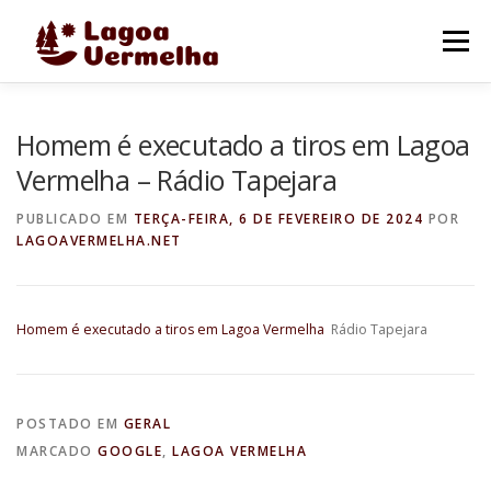
Pular
para
Menu
o
conteúdo
O MUNICÍPIO
NOTÍCIAS
IMAGENS DE LAGOA
Homem é executado a tiros em Lagoa
Vermelha – Rádio Tapejara
FALE CONOSCO
PUBLICADO EM
TERÇA-FEIRA, 6 DE FEVEREIRO DE 2024
POR
LAGOAVERMELHA.NET
Homem é executado a tiros em Lagoa Vermelha
Rádio Tapejara
POSTADO EM
GERAL
MARCADO
GOOGLE
,
LAGOA VERMELHA