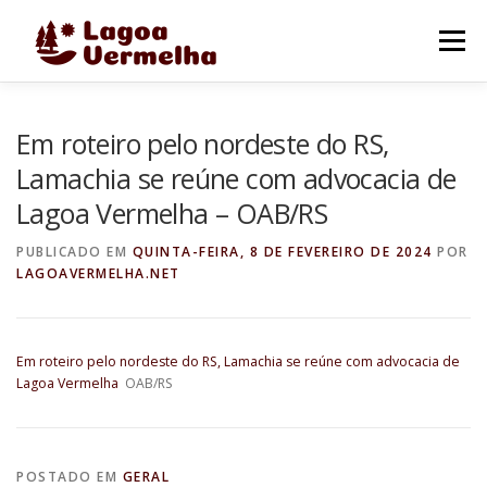
Pular
para
Menu
o
conteúdo
O MUNICÍPIO
NOTÍCIAS
IMAGENS DE LAGOA
Em roteiro pelo nordeste do RS,
Lamachia se reúne com advocacia de
Lagoa Vermelha – OAB/RS
FALE CONOSCO
PUBLICADO EM
QUINTA-FEIRA, 8 DE FEVEREIRO DE 2024
POR
LAGOAVERMELHA.NET
Em roteiro pelo nordeste do RS, Lamachia se reúne com advocacia de
Lagoa Vermelha
OAB/RS
POSTADO EM
GERAL