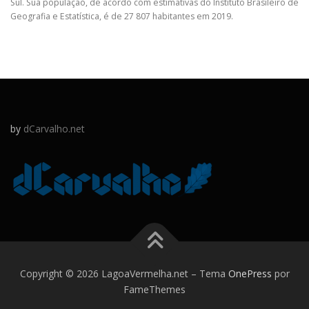
Sul. Sua população, de acordo com estimativas do Instituto Brasileiro de
Geografia e Estatística, é de 27 807 habitantes em 2019.
by
dCarvalho.net
Copyright © 2026 LagoaVermelha.net
–
Tema
OnePress
por
FameThemes