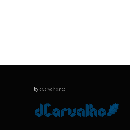
by
dCarvalho.net