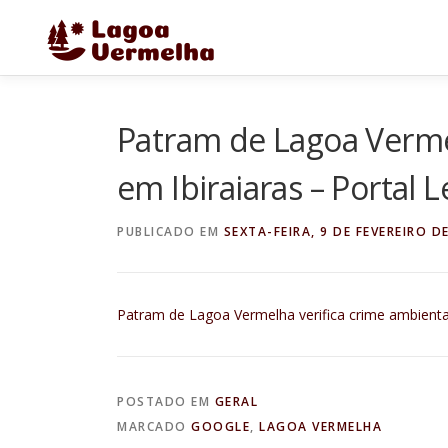
Pular
para
o
conteúdo
Patram de Lagoa Vermel
em Ibiraiaras – Portal 
PUBLICADO EM
SEXTA-FEIRA, 9 DE FEVEREIRO D
Patram de Lagoa Vermelha verifica crime ambiental
POSTADO EM
GERAL
MARCADO
GOOGLE
,
LAGOA VERMELHA