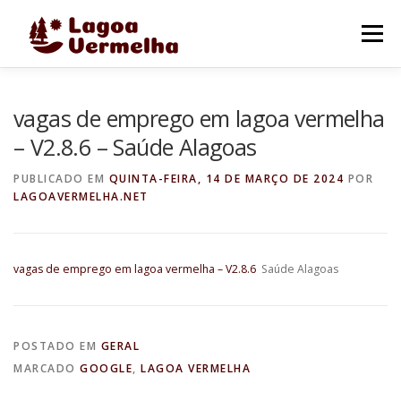
Pular
para
Menu
o
conteúdo
O MUNICÍPIO
NOTÍCIAS
IMAGENS DE LAGOA
vagas de emprego em lagoa vermelha
– V2.8.6 – Saúde Alagoas
FALE CONOSCO
PUBLICADO EM
QUINTA-FEIRA, 14 DE MARÇO DE 2024
POR
LAGOAVERMELHA.NET
vagas de emprego em lagoa vermelha – V2.8.6
Saúde Alagoas
POSTADO EM
GERAL
MARCADO
GOOGLE
,
LAGOA VERMELHA