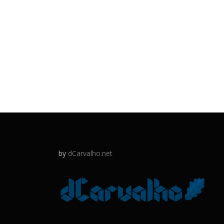
by
dCarvalho.net