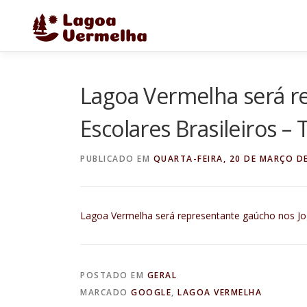
Pular
para
o
conteúdo
Lagoa Vermelha será r
Escolares Brasileiros –
PUBLICADO EM
QUARTA-FEIRA, 20 DE MARÇO D
Lagoa Vermelha será representante gaúcho nos Jog
POSTADO EM
GERAL
MARCADO
GOOGLE
,
LAGOA VERMELHA