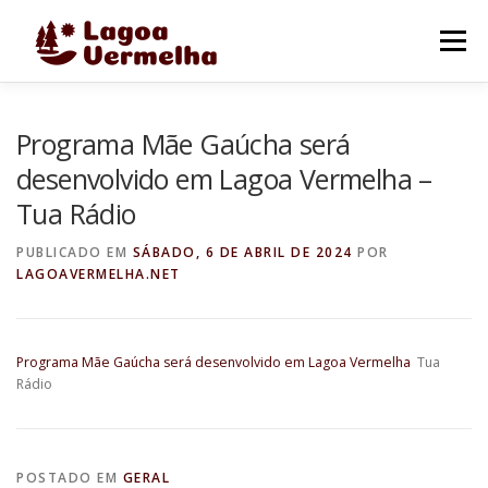
Pular
para
Menu
o
conteúdo
O MUNICÍPIO
NOTÍCIAS
IMAGENS DE LAGOA
Programa Mãe Gaúcha será
desenvolvido em Lagoa Vermelha –
Tua Rádio
FALE CONOSCO
PUBLICADO EM
SÁBADO, 6 DE ABRIL DE 2024
POR
LAGOAVERMELHA.NET
Programa Mãe Gaúcha será desenvolvido em Lagoa Vermelha
Tua
Rádio
POSTADO EM
GERAL