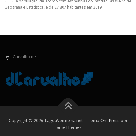
Sul. Sua população, de acordo com estimativas do Instituto Brasileiro de
Geografia e Estatística, é de 27 807 habitantes em 2019.
by
dCarvalho.net
Copyright © 2026 LagoaVermelha.net
–
Tema
OnePress
por
FameThemes