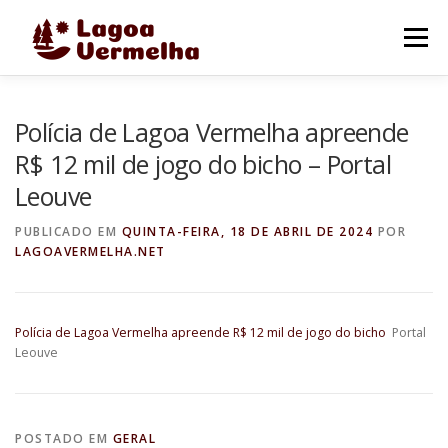
Pular
para
Menu
o
conteúdo
O MUNICÍPIO
NOTÍCIAS
IMAGENS DE LAGOA
Polícia de Lagoa Vermelha apreende
R$ 12 mil de jogo do bicho – Portal
Leouve
FALE CONOSCO
PUBLICADO EM
QUINTA-FEIRA, 18 DE ABRIL DE 2024
POR
LAGOAVERMELHA.NET
Polícia de Lagoa Vermelha apreende R$ 12 mil de jogo do bicho
Portal
Leouve
POSTADO EM
GERAL