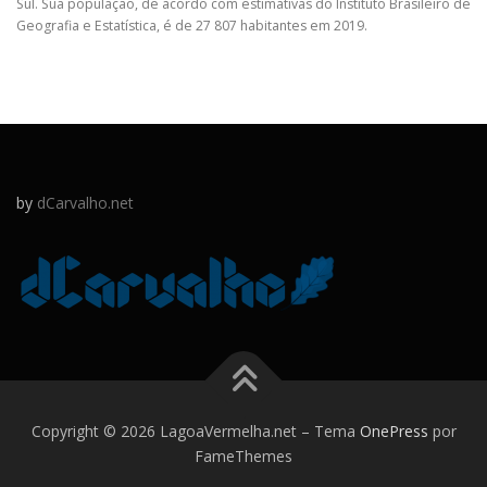
Sul. Sua população, de acordo com estimativas do Instituto Brasileiro de
Geografia e Estatística, é de 27 807 habitantes em 2019.
by
dCarvalho.net
Copyright © 2026 LagoaVermelha.net
–
Tema
OnePress
por
FameThemes