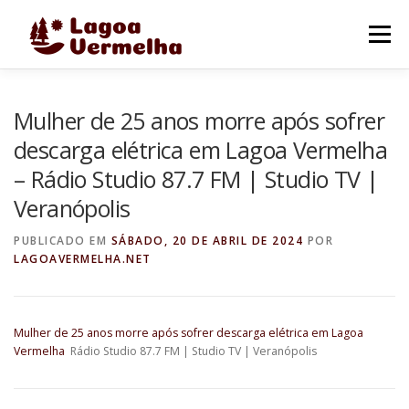
Pular
para
Menu
o
conteúdo
O MUNICÍPIO
NOTÍCIAS
IMAGENS DE LAGOA
Mulher de 25 anos morre após sofrer
descarga elétrica em Lagoa Vermelha
– Rádio Studio 87.7 FM | Studio TV |
FALE CONOSCO
Veranópolis
PUBLICADO EM
SÁBADO, 20 DE ABRIL DE 2024
POR
LAGOAVERMELHA.NET
Mulher de 25 anos morre após sofrer descarga elétrica em Lagoa
Vermelha
Rádio Studio 87.7 FM | Studio TV | Veranópolis