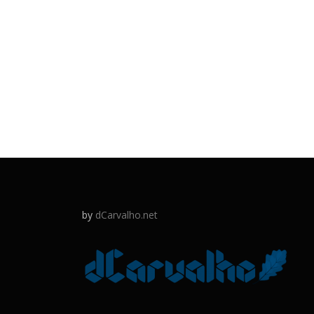
by
dCarvalho.net