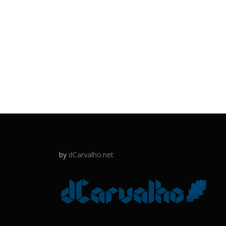
by
dCarvalho.net