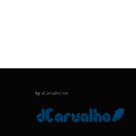
by
dCarvalho.net