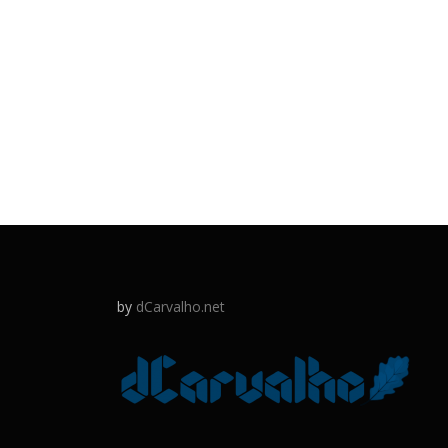
by
dCarvalho.net